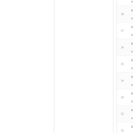
c
c
38
c
c
37
c
c
36
c
c
35
c
c
34
c
c
33
c
c
32
c
c
31