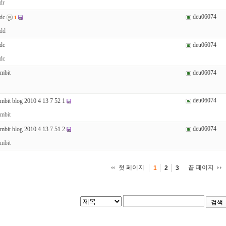
dr
deu06074
dc
1
dd
dc
deu06074
dc
imbit
deu06074
deu06074
imbit blog 2010 4 13 7 52 1
imbit
deu06074
imbit blog 2010 4 13 7 51 2
imbit
첫 페이지
끝 페이지
1
2
3
검색