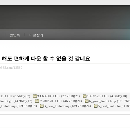
실
방명록
미로찾기
5
 해도 편하게 다운 할 수 없을 것 같네요
ze365.com/12589
~1.GIF (8.5KB)(67)
%C6%DB~1.GIF (27.7KB)(29)
1%B9%C~1.GIF (4.3KB)(18)
limbit.gif (44.9KB)(17)
7%BD%B~1.GIF (46.7KB)(20)
6_good_limbit.bmp (189.7KB
_limbit.bmp (559.9KB)(19)
3_new_limbit.bmp (189.7KB)(24)
5_best_limbit.bmp (18