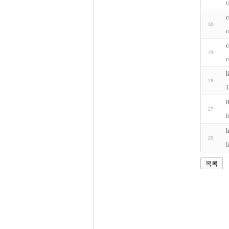
c
c
30
c
c
29
c
l
28
1
l
27
l
l
26
l
목록