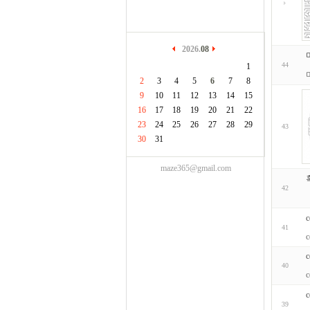
2026.
08
44
1
2
3
4
5
6
7
8
9
10
11
12
13
14
15
16
17
18
19
20
21
22
23
24
25
26
27
28
29
43
30
31
maze365@gmail.com
혹
42
c
41
c
c
40
c
c
39