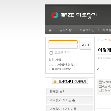
홈
공지사항
자유게시판
자료
글 수
4
이렇게
로그인 유지
https://ma
회원 가입
아이디/비밀번호 찾기
인증 메일 재발송
//
%B9%CE
4_god_
2_love
전체글 보기
미로찾기 게시판 홈
미로찾기 :: 어린이용