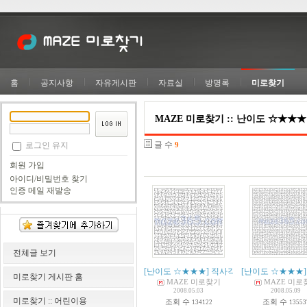
홈
공지사항
자유게시판
자료실
방명록
미로찾기
MAZE 미로찾기 :: 난이도 ☆★★★
글 수
로그인 유지
9
회원 가입
아이디/비밀번호 찾기
인증 메일 재발송
전체글 보기
[난이도 ☆★★★] 직사각형
[난이도 ☆★★★]
(
13
)
미로찾기 게시판 홈
MAZE 미로찾기
MAZE 미로
2008.05.03
2008.05.09
미로찾기 :: 어린이용
조회 수
조회 수
134122
13553