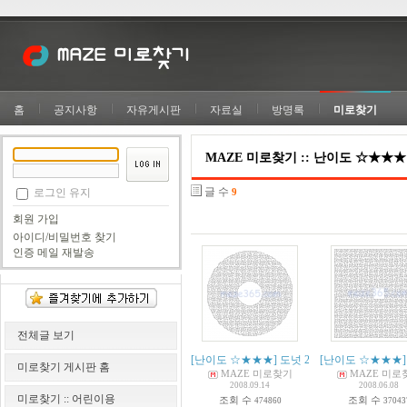
홈
공지사항
자유게시판
자료실
방명록
미로찾기
MAZE 미로찾기 :: 난이도 ☆★★★
글 수
로그인 유지
9
회원 가입
아이디/비밀번호 찾기
인증 메일 재발송
전체글 보기
[난이도 ☆★★★] 도넛 2
(
32
[난이도 ☆★★★]
)
미로찾기 게시판 홈
MAZE 미로찾기
MAZE 미로
2008.09.14
2008.06.08
미로찾기 :: 어린이용
조회 수
조회 수
474860
37043