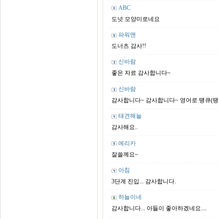
ABC
도넛 모양미로네요
파워맨
도너츠 감사!!
신바람
좋은 자료 감사합니다~
신바람
감사합니다~ 감사합니다~ 영어로 떙큐(땡큐
태견해늘
감사해요..
에리카
잘쓸께요~
아침
3단계 진입... 감사합니다.
하늘이네
감사합니다... 아들이 좋아하겠네요....