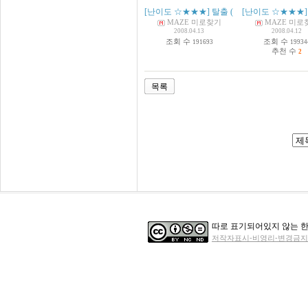
[난이도 ☆★★★] 탈출
(
12
)
[난이도 ☆★★★]
MAZE 미로찾기
MAZE 미로
2008.04.13
2008.04.12
조회 수
조회 수
191693
19934
추천 수
2
목록
따로 표기되어있지 않는 한
저작자표시-비영리-변경금지 