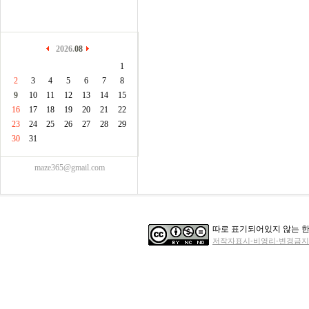
2026.
08
1
2
3
4
5
6
7
8
9
10
11
12
13
14
15
16
17
18
19
20
21
22
23
24
25
26
27
28
29
30
31
maze365@gmail.com
따로 표기되어있지 않는 한
저작자표시-비영리-변경금지 