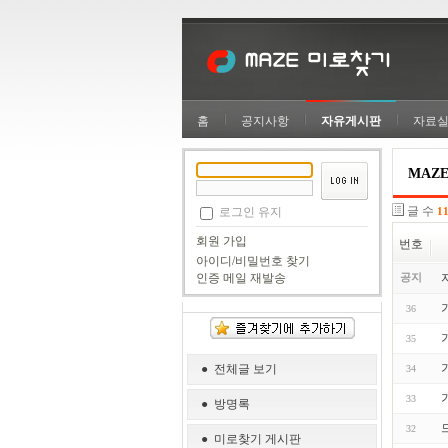
홈
공지사항
자유게시판
자료
MAZ
글 수
로그인 유지
1
회원 가입
번호
아이디/비밀번호 찾기
공지
인증 메일 재발송
36
35
● 전체글 보기
34
33
● 방명록
32
● 미로찾기 게시판