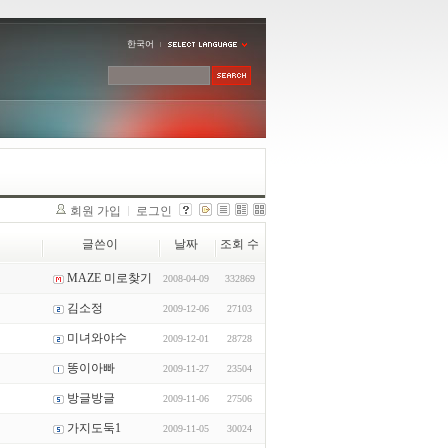
한국어
회원 가입
로그인
글쓴이
날짜
조회 수
MAZE 미로찾기
2008-04-09
332869
김소정
2009-12-06
27103
미녀와야수
2009-12-01
28728
똥이아빠
2009-11-27
23504
방글방글
2009-11-06
27506
가지도둑1
2009-11-05
30024