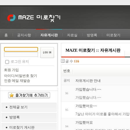
홈
공지사항
자유게시판
자료실
방명록
미로찾기
MAZE 미로찾기 :: 자유게시판
글 수
로그인 유지
116
회원 가입
번호
아이디/비밀번호 찾기
공지
자유게시판 안내
인증 메일 재발송
가입했습니다.~~
96
가입했습니다.~~
가입했어요~~
● 전체글 보기
95
7살난 아이가 미로를 좋아해서 가입하
● 방명록
가입했어요
94
● 미로찾기 게시판