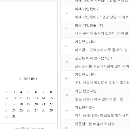
어제 가입한 유저입니다. 잘 부탁 드
어제 가입했어요~
93
어제 가입했어요! 정말 정말 이 미로
방금 가입했습니다.
92
너무 구성이 좋은거 같은데..아직 포인
가입했습니다.
91
미로찾고 있었는데 너무 좋네요. 잘
포인트 어찌 얻나요?
1
90
글씨쓰기를 자유게시판에 많이 써야
가입했습니다
2026.
08
89
우리 아들이 정말로 미로찾기 좋아
1
가입 했습니당
2
3
4
5
6
7
8
88
9
10
11
12
13
14
15
좋은 자료가 너무 많아서 좋아욧
16
17
18
19
20
21
22
가입했어요~
23
24
25
26
27
28
29
87
여기 넘 좋네요~ 레벨별로 있어서 
30
31
댓글달기는 어떻게 하나요
86
maze365@gmail.com