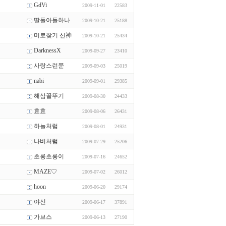
GdVi
2009-11-01
22583
딸둘아들하나
2009-10-21
25188
미로찾기 신神
2009-10-21
25434
DarknessX
2009-09-27
23410
사랑스런쭌
2009-09-03
25019
nabi
2009-09-01
29385
해삼꼴뚜기
2009-08-30
24433
효효
2009-08-06
26431
하늘처럼
2009-08-01
24931
나비처럼
2009-07-29
25206
초롱초롱이
2009-07-16
24652
MAZE♡
2009-07-02
26012
hoon
2009-06-20
29174
야신
2009-06-17
37891
가브스
2009-06-13
27190