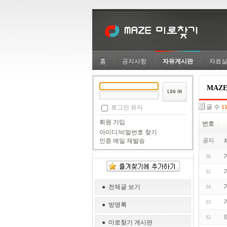
홈
공지사항
자유게시판
자료
MAZ
글 수
로그인 유지
1
회원 가입
번호
아이디/비밀번호 찾기
공지
인증 메일 재발송
36
35
● 전체글 보기
34
33
● 방명록
32
● 미로찾기 게시판