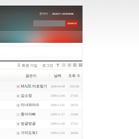
한국어
회원 가입
로그인
글쓴이
날짜
조회 수
MAZE 미로찾기
2008-04-09
333100
김소정
2009-12-06
27105
미녀와야수
2009-12-01
28735
똥이아빠
2009-11-27
23506
방글방글
2009-11-06
27512
가지도둑1
2009-11-05
30030