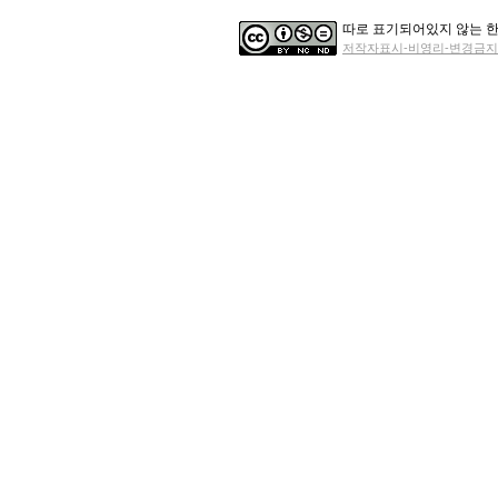
따로 표기되어있지 않는 한
저작자표시-비영리-변경금지 