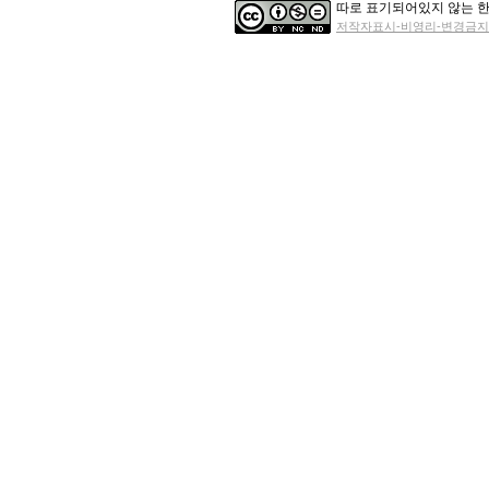
따로 표기되어있지 않는 한
저작자표시-비영리-변경금지 