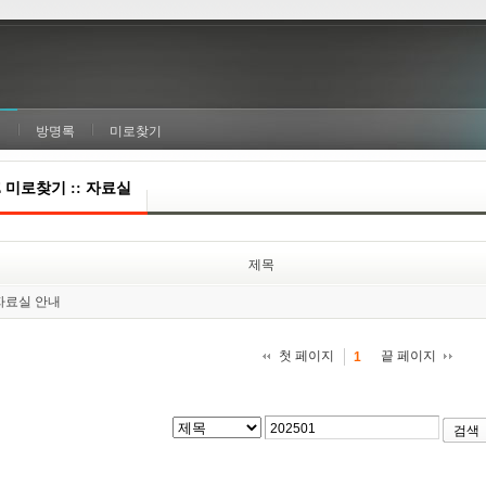
실
방명록
미로찾기
E 미로찾기 :: 자료실
제목
자료실 안내
첫 페이지
끝 페이지
1
검색