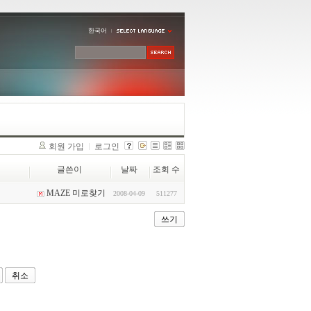
한국어
회원 가입
로그인
글쓴이
날짜
조회 수
MAZE 미로찾기
2008-04-09
511277
쓰기
취소