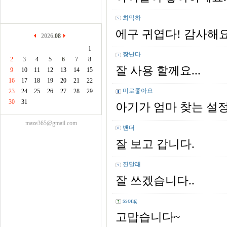
최믹하
에구 귀엽다! 감사해
2026.
08
1
짱난다
2
3
4
5
6
7
8
잘 사용 할께요...
9
10
11
12
13
14
15
16
17
18
19
20
21
22
미로좋아요
23
24
25
26
27
28
29
30
31
아기가 엄마 찾는 설
maze365@gmail.com
밴더
잘 보고 갑니다.
진달래
잘 쓰겠습니다..
ssong
고맙습니다~