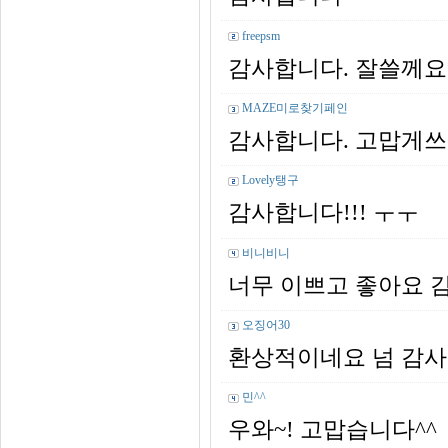
freepsm
감사합니다. 잘쓸께요
MAZE미로찾기페인
감사합니다. 고맙게쓰
Lovely탱구
감사합니다!!! ㅜㅜ
비니비니
너무 이쁘고 좋아요 
오징어30
환상적이네요 넘 감사
민^^
우와~! 고맙습니다^^