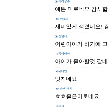
까리공주
예쁜 미로네요 감사
sensp25
재미있게 생겼네요! 
진달래
어린아이가 하기에 그
똥이아빠
아이가 좋아할것 같
워터맨
멋지네요
cube지배자
ㅎㅎ좋은미로네요
깨굴