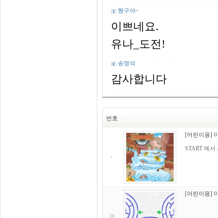
짱구야~
이쁘네요.
유나_도전!
송영석
감사합니다
번호
[어린이용] 
START 에
[어린이용] 
26