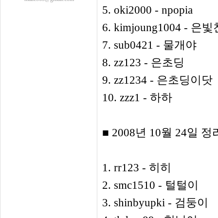
5. oki2000 - npopia
6. kimjoung1004 - 은
7. sub0421 - 물개야
8. zz123 - 은초딩
9. zz1234 - 은초딩이닷
10. zzz1 - 하하
■ 2008년 10월 24
1. rr123 - 히히
2. smc1510 - 털털이
3. shinbyupki - 검둥이