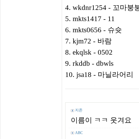
4. wkdnr1254 - 꼬마붕
5. mkts1417 - 11
6. mkts0656 - 슈슛
7. kjm72 - 바람
8. ekqlsk - 0502
9. rkddb - dbwls
10. jsa18 - 마닐라어리
지존
이름이 ㅋㅋ 웃겨요
ABC