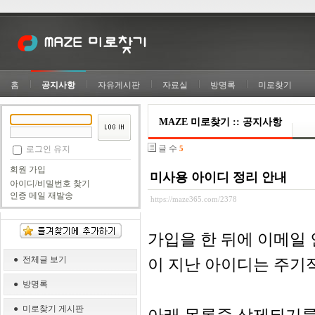
홈
공지사항
자유게시판
자료실
방명록
미로찾기
MAZE 미로찾기 :: 공지사항
글 수
로그인 유지
5
회원 가입
미사용 아이디 정리 안내
아이디/비밀번호 찾기
인증 메일 재발송
https://maze365.com/2378
가입을 한 뒤에 이메일
● 전체글 보기
이 지난 아이디는 주기
● 방명록
● 미로찾기 게시판