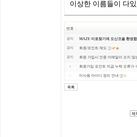
이상한 이름들이 다
번호
공지
MAZE 미로찾기에 오신것을 환영합
공지
회원/포인트 제도
47
공지
회원 가입시 인증 이메일이 오지 않
회원가입 포인트 지급 누락 오류가
2
미사용 아이디 정리 안내
2
목록